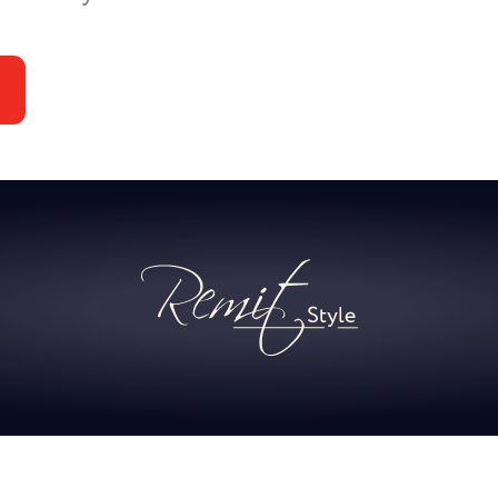
Хотя
начи
ГОТ
10.02.2