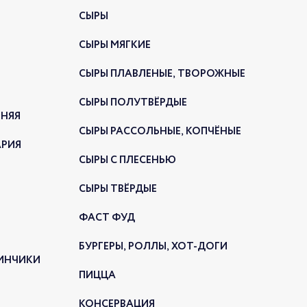
025
СЫРЫ
СЫРЫ МЯГКИЕ
СЫРЫ ПЛАВЛЕНЫЕ, ТВОРОЖНЫЕ
СЫРЫ ПОЛУТВЁРДЫЕ
ННЯЯ
СЫРЫ РАССОЛЬНЫЕ, КОПЧЁНЫЕ
АРИЯ
СЫРЫ С ПЛЕСЕНЬЮ
нейке «Готовые блюда» появилась
СЫРЫ ТВЁРДЫЕ
нка: жареные пельмени.
ФАСТ ФУД
ИНКИ К ПРАЗДНИКАМ
БУРГЕРЫ, РОЛЛЫ, ХОТ-ДОГИ
025
ЛИНЧИКИ
ПИЦЦА
КОНСЕРВАЦИЯ