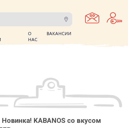
О
ВАКАНСИИ
И
НАС
! Новинка! KABANOS со вкусом