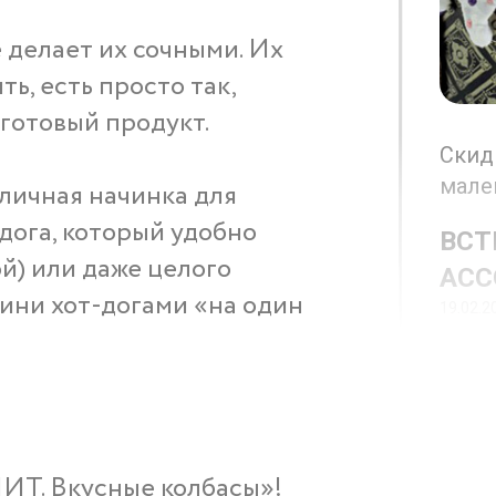
 делает их сочными. Их
ь, есть просто так,
 готовый продукт.
Скид
мале
личная начинка для
дога, который удобно
ВСТ
й) или даже целого
АСС
ини хот-догами «на один
19.02.2
ИТ. Вкусные колбасы»!