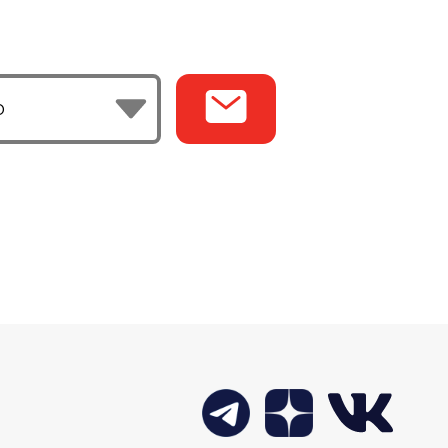
газинах РЕМИТ стартовали продажи
шних блинов без начинки.
ИНКА - НАРЕЗКА КОРЕЙКА
ЧЕНО-ВАРЕНАЯ
026
нка продукции - удобная сервировочная
зка «КОРЕЙКА копчено-вареная».