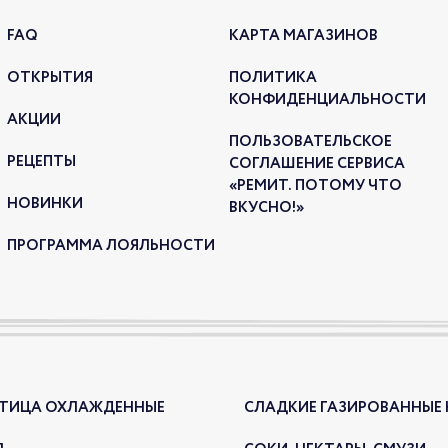
НОВ
FAQ
КАРТА МАГАЗИНОВ
ПЕР
ОТКРЫТИЯ
ПОЛИТИКА
05.02.2
КОНФИДЕНЦИАЛЬНОСТИ
АКЦИИ
ПОЛЬЗОВАТЕЛЬСКОЕ
РЕЦЕПТЫ
СОГЛАШЕНИЕ СЕРВИСА
«РЕМИТ. ПОТОМУ ЧТО
НОВИНКИ
ВКУСНО!»
ПРОГРАММА ЛОЯЛЬНОСТИ
Нова
перце
ПТИЦА ОХЛАЖДЕННЫЕ
СЛАДКИЕ ГАЗИРОВАННЫЕ
НОВ