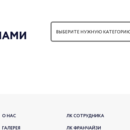
В ма
дома
НОВ
 НАМИ
КОП
06.02.2
Нови
О НАС
ЛК СОТРУДНИКА
наре
ГАЛЕРЕЯ
ЛК ФРАНЧАЙЗИ