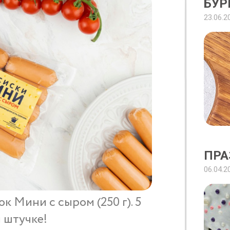
БУР
23.06.2
ПРА
06.04.2
к Мини с сыром (250 г). 5
 штучке!