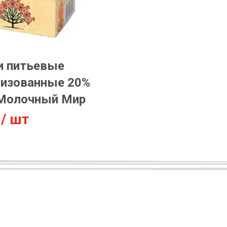
и питьевые
лизованные 20%
/Молочный Мир
/ шт