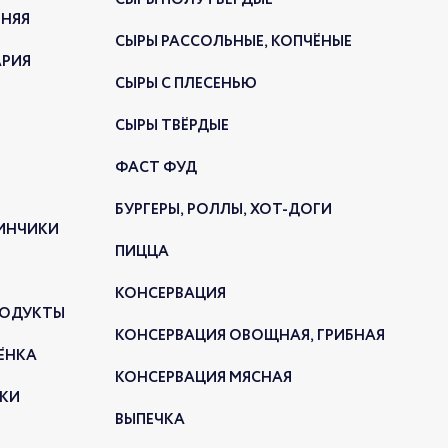
СЫРЫ ПОЛУТВЁРДЫЕ
025
ННЯЯ
СЫРЫ РАССОЛЬНЫЕ, КОПЧЁНЫЕ
АРИЯ
СЫРЫ С ПЛЕСЕНЬЮ
СЫРЫ ТВЁРДЫЕ
ФАСТ ФУД
БУРГЕРЫ, РОЛЛЫ, ХОТ-ДОГИ
ЛИНЧИКИ
ПИЦЦА
нейке «Готовые блюда» появилась
нка: жареные пельмени.
КОНСЕРВАЦИЯ
РОДУКТЫ
ИНКИ К ПРАЗДНИКАМ
КОНСЕРВАЦИЯ ОВОЩНАЯ, ГРИБНАЯ
ЁНКА
025
КОНСЕРВАЦИЯ МЯСНАЯ
КИ
ВЫПЕЧКА