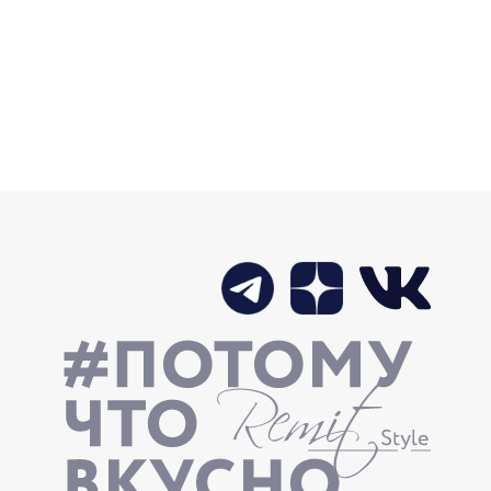
газинах РЕМИТ стартовали продажи
шних блинов без начинки.
ИНКА - НАРЕЗКА КОРЕЙКА
ЧЕНО-ВАРЕНАЯ
026
нка продукции - удобная сервировочная
зка «КОРЕЙКА копчено-вареная».