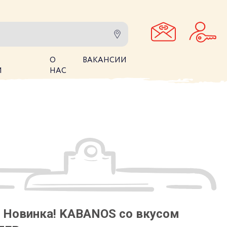
О
ВАКАНСИИ
И
НАС
! Новинка! KABANOS со вкусом