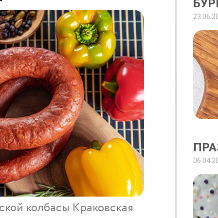
БУР
23.06.2
ПРА
06.04.2
ской колбасы Краковская