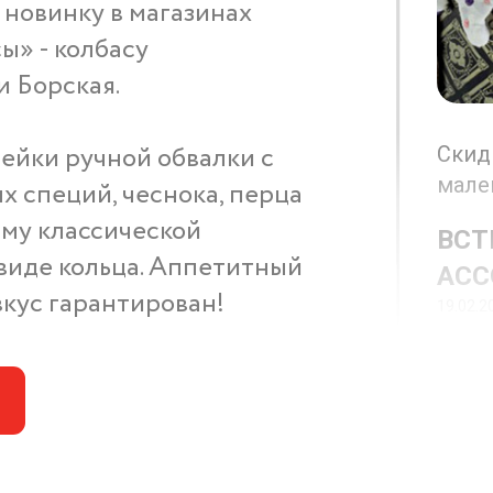
новинку в магазинах
ы» - колбасу
и Борская.
ейки ручной обвалки с
Скид
мале
 специй, чеснока, перца
рму классической
ВСТ
виде кольца. Аппетитный
АСС
кус гарантирован!
19.02.2