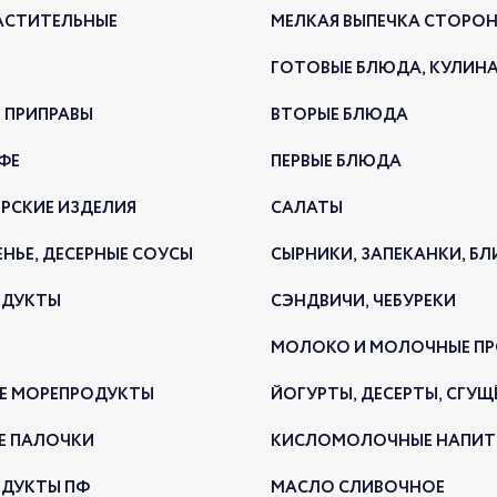
25.12.2
АСТИТЕЛЬНЫЕ
МЕЛКАЯ ВЫПЕЧКА СТОРО
ГОТОВЫЕ БЛЮДА, КУЛИН
 ПРИПРАВЫ
ВТОРЫЕ БЛЮДА
ФЕ
ПЕРВЫЕ БЛЮДА
РСКИЕ ИЗДЕЛИЯ
САЛАТЫ
ЕНЬЕ, ДЕСЕРНЫЕ СОУСЫ
СЫРНИКИ, ЗАПЕКАНКИ, Б
В ли
ОДУКТЫ
СЭНДВИЧИ, ЧЕБУРЕКИ
нови
МОЛОКО И МОЛОЧНЫЕ П
НОВ
Е МОРЕПРОДУКТЫ
ЙОГУРТЫ, ДЕСЕРТЫ, СГУЩ
23.12.2
Е ПАЛОЧКИ
КИСЛОМОЛОЧНЫЕ НАПИТ
ДУКТЫ ПФ
МАСЛО СЛИВОЧНОЕ