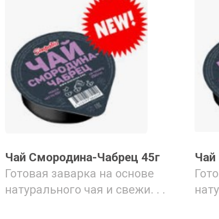
Чай Смородина-Чабрец 45г
Чай
Готовая заварка на основе
Гото
натурального чая и свежи. . .
нату