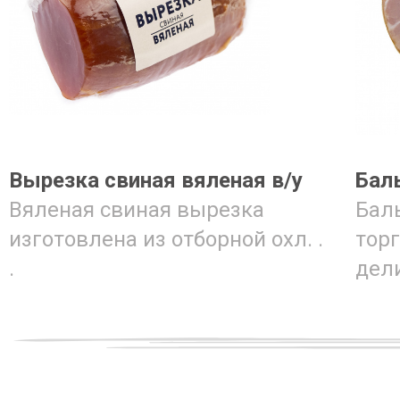
Вырезка свиная вяленая в/у
Бал
Вяленая свиная вырезка
Бал
изготовлена из отборной охл. .
тор
.
дели.