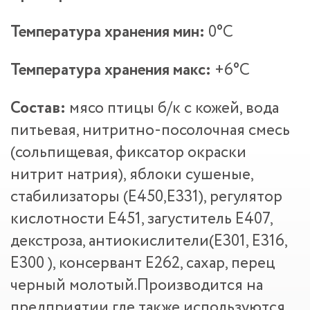
Температура хранения мин:
0°С
Температура хранения макс:
+6°С
Состав:
мясо птицы б/к с кожей, вода
питьевая, нитритно-посолочная смесь
(сольпищевая, фиксатор окраски
нитрит натрия), яблоки сушеные,
стабилизаторы (Е450,Е331), регулятор
кислотности Е451, загуститель Е407,
декстроза, антиокислители(Е301, Е316,
Е300 ), консервант Е262, сахар, перец
черный молотый.Производится на
предприятии где также используются