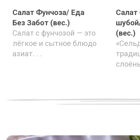
Салат Фунчоза/ Еда
Салат
Без Забот (вес.)
шубой/
Салат с фунчозой — это
(вес.)
лёгкое и сытное блюдо
«Сельд
азиат. . .
тради
слоёны