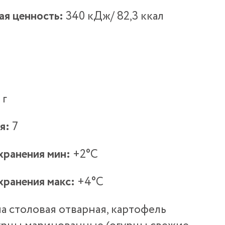
ая ценность:
340 кДж/ 82,3 ккал
 г
я:
7
хранения мин:
+2°С
хранения макс:
+4°С
а столовая отварная, картофель