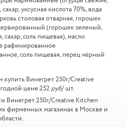
урцы маринованные (огурцы свежие,
 сахар, уксусная кислота 70%, вода
орковь столовая отварная, горошек
сервированный (горошек зеленый,
, сахар, соль пищевая), масло
е рафинированное
нное, соль пищевая, перец чёрный
м купить Винегрет 250г/Creative
ыгодной цене 252
руб
/ шт.
и Винегрет 250г/Creative Kitchen
их фирменных магазинах в Москве и
бласти.