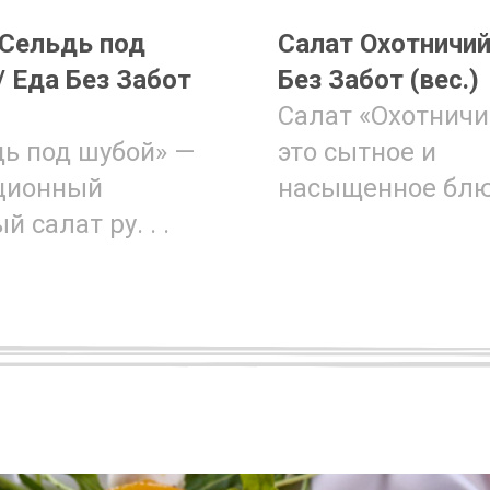
 Сельдь под
Салат Охотничий
 Еда Без Забот
Без Забот (вес.)
Салат «Охотничи
ь под шубой» —
это сытное и
ционный
насыщенное блюдо
й салат ру. . .