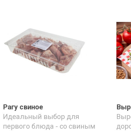
Рагу свиное
Выре
Идеальный выбор для
Выр
первого блюда - со свиным
доро