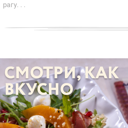
рагу. . .
СМОТРИ, КАК
ВКУСНО