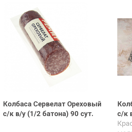
Колбаса Сервелат Ореховый
Кол
с/к в/у (1/2 батона) 90 сут.
с/к 
Крас