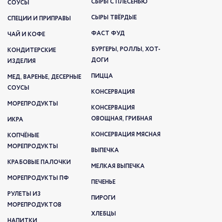
СЫРЫ С ПЛЕСЕНЬЮ
СОУСЫ
СЫРЫ ТВЁРДЫЕ
СПЕЦИИ И ПРИПРАВЫ
ФАСТ ФУД
ЧАЙ И КОФЕ
БУРГЕРЫ, РОЛЛЫ, ХОТ-
КОНДИТЕРСКИЕ
ДОГИ
ИЗДЕЛИЯ
ПИЦЦА
МЕД, ВАРЕНЬЕ, ДЕСЕРНЫЕ
СОУСЫ
КОНСЕРВАЦИЯ
МОРЕПРОДУКТЫ
КОНСЕРВАЦИЯ
ОВОЩНАЯ, ГРИБНАЯ
ИКРА
КОНСЕРВАЦИЯ МЯСНАЯ
КОПЧЁНЫЕ
МОРЕПРОДУКТЫ
ВЫПЕЧКА
КРАБОВЫЕ ПАЛОЧКИ
МЕЛКАЯ ВЫПЕЧКА
МОРЕПРОДУКТЫ ПФ
ПЕЧЕНЬЕ
РУЛЕТЫ ИЗ
ПИРОГИ
МОРЕПРОДУКТОВ
ХЛЕБЦЫ
НАПИТКИ