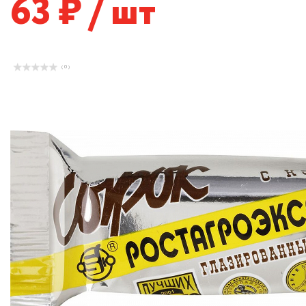
63
/ шт
( 0 )