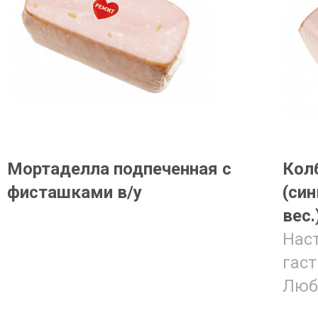
Мортаделла подпеченная с
Кол
фисташками в/у
(син
вес.
Нас
гас
Люби