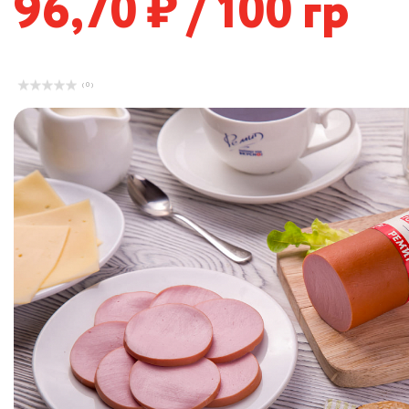
96,70
/ 100 гр
( 0 )