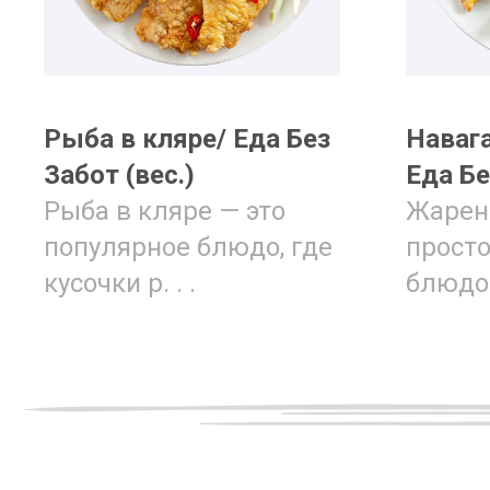
Рыба в кляре/ Еда Без
Наваг
Забот (вес.)
Еда Бе
Рыба в кляре — это
Жарена
популярное блюдо, где
просто
кусочки р. . .
блюдо и