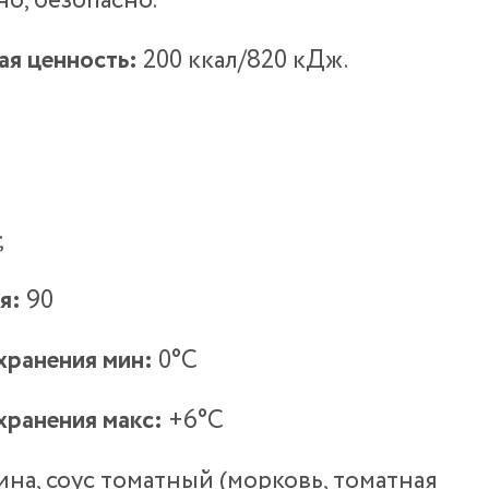
но, безопасно.
ая ценность:
200 ккал/820 кДж.
;
я:
90
хранения мин:
0°С
хранения макс:
+6°С
на, соус томатный (морковь, томатная