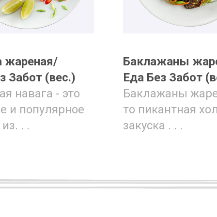
а жареная/
Баклажаны жар
з Забот (вес.)
Еда Без Забот (в
я навага - это
Баклажаны жаре
е и популярное
то пикантная хо
з. . .
закуска . . .