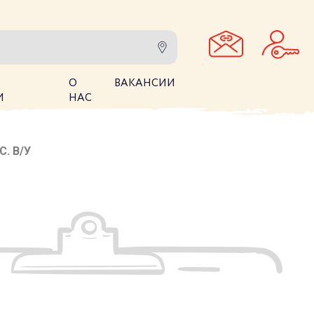
О
ВАКАНСИИ
И
НАС
. В/У