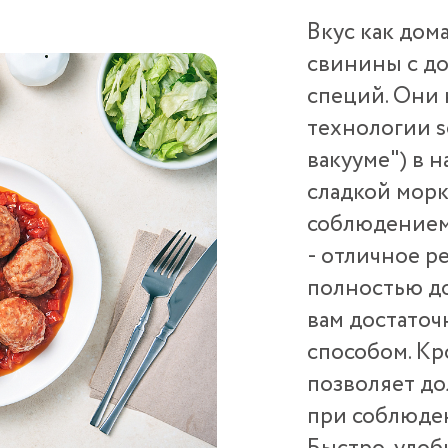
Вкус как дом
свинины с до
специй. Они 
технологии so
вакууме") в 
сладкой мор
соблюдением
- отличное р
полностью д
вам достаточ
способом. Кр
позволяет до
при соблюден