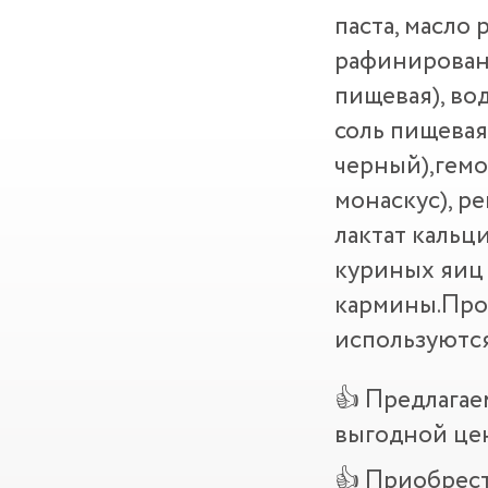
паста, масло
рафинированн
пищевая), вод
соль пищевая
черный),гемо
монаскус), р
лактат кальц
куриных яиц 
кармины.Прои
используются
👍 Предлагае
выгодной це
👍 Приобрест