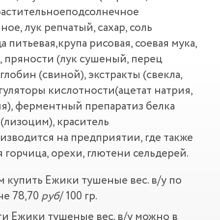
 растительноеподсолнечное
ое, лук репчатый, сахар, соль
а питьевая,крупа рисовая, соевая мука,
, пряности (лук сушеный, перец
глобин (свиной), экстракты (свекла,
егуляторы кислотности(ацетат натрия,
ия), ферментный препаратиз белка
(лизоцим), краситель
зводится на предприятии, где также
 горчица, орехи, глютени сельдерей.
м купить Ежики тушеные вес. в/у по
не 78,70
руб
/ 100 гр.
и Ежики тушеные вес. в/у можно в