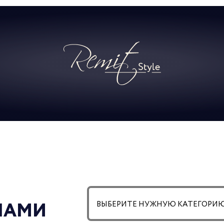
21.07.2
Сост
по ад
ОТК
РЕМ
 НАМИ
19.05.2