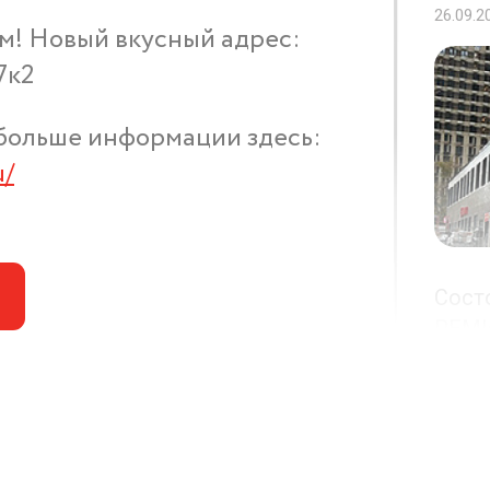
26.09.2
м! Новый вкусный адрес:
7к2
больше информации здесь:
u/
Сост
РЕМИТ
пр-д 
ОТК
РЕМ
МР