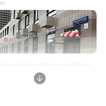
025
оялось открытие фирменного магазина
 по адресу : г. Москва , 2-Нагатинский
, д2/3
РЫТИЕ ФИРМЕННОГО МАГАЗИНА
ИТ В ПОДОЛЬСКЕ НА УЛ.
АМОРНАЯ