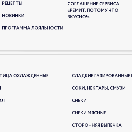
РЕЦЕПТЫ
СОГЛАШЕНИЕ СЕРВИСА
«РЕМИТ. ПОТОМУ ЧТО
НОВИНКИ
ВКУСНО!»
ПРОГРАММА ЛОЯЛЬНОСТИ
Сего
ново
Зеле
НОВ
ПТИЦА ОХЛАЖДЕННЫЕ
СЛАДКИЕ ГАЗИРОВАННЫЕ
22.11.2
Л
СОКИ, НЕКТАРЫ, СМУЗИ
ХЛ
СНЕКИ
СНЕКИ МЯСНЫЕ
СТОРОННЯЯ ВЫПЕЧКА