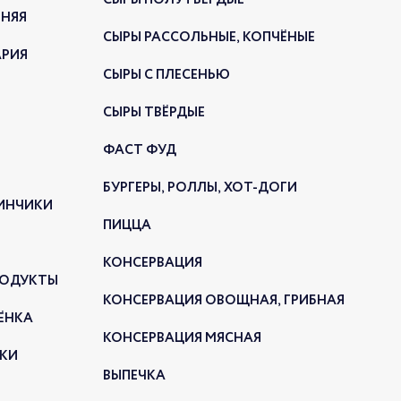
СЫРЫ ПОЛУТВЁРДЫЕ
ННЯЯ
СЫРЫ РАССОЛЬНЫЕ, КОПЧЁНЫЕ
АРИЯ
СЫРЫ С ПЛЕСЕНЬЮ
оября состоялось еще одно праздничное
ытие вкусного магазина РЕМИТ. Теперь в
СЫРЫ ТВЁРДЫЕ
ве!
ФАСТ ФУД
ЫЙ МАГАЗИН В Г. ТВЕРЬ
БУРГЕРЫ, РОЛЛЫ, ХОТ-ДОГИ
024
ЛИНЧИКИ
ПИЦЦА
КОНСЕРВАЦИЯ
РОДУКТЫ
КОНСЕРВАЦИЯ ОВОЩНАЯ, ГРИБНАЯ
ЁНКА
КОНСЕРВАЦИЯ МЯСНАЯ
КИ
ВЫПЕЧКА