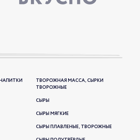
дня состоялось праздничное открытие
го магазина «РЕМИТ. Вкусные колбасы» в
нограде.
ЫЙ МАГАЗИН В МОСРЕНТГЕН
 НАПИТКИ
ТВОРОЖНАЯ МАССА, СЫРКИ
024
ТВОРОЖНЫЕ
СЫРЫ
СЫРЫ МЯГКИЕ
СЫРЫ ПЛАВЛЕНЫЕ, ТВОРОЖНЫЕ