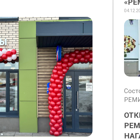
«РЕ
04.12.2
Сост
РЕМИТ
ОТК
РЕМ
НАГ