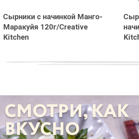
Сырники с начинкой Манго-
Сыр
Маракуйя 120г/Creative
начи
Kitchen
Kitc
СМОТРИ, КАК
ВКУСНО