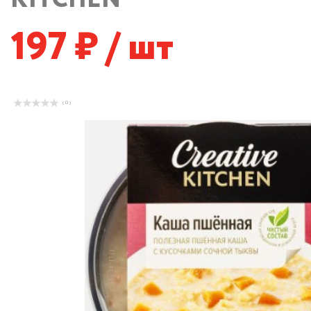
197
/ шт
( 0 )