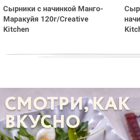
Сырники с начинкой Манго-
Сыр
Маракуйя 120г/Creative
начи
Kitchen
Kitc
СМОТРИ, КАК
ВКУСНО