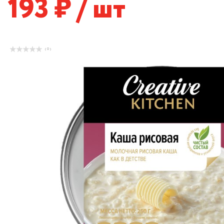
193
/ шт
( 0 )