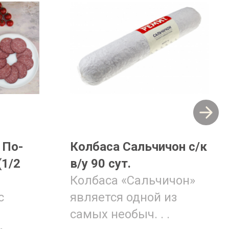
 По-
Колбаса Сальчичон с/к
(1/2
в/у 90 сут.
Колбаса «Сальчичон»
с
является одной из
самых необыч. . .