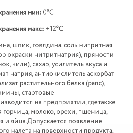
хранения мин:
0°С
хранения макс:
+12°С
на, шпик, говядина, соль нитритная
тор окраски нитритнатрия), пряности
нок, чили), сахар, усилитель вкуса и
мат натрия, антиокислитель аскорбат
лизат растительного белка (рапс),
рмины, стартовые
изводится на предприятии, гдетакже
 горчица, молоко, орехи, пшеница,
оя и яйца.Допускается появление
ого налета на поверхности продукта,