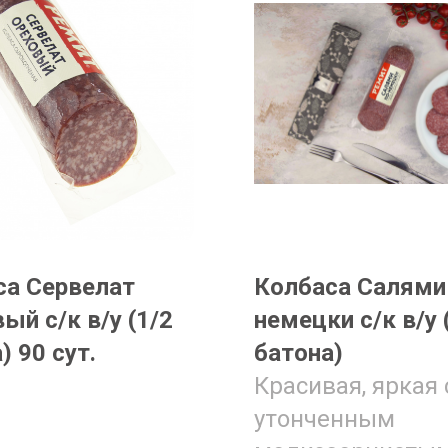
са Сервелат
Колбаса Салями
ый с/к в/у (1/2
немецки с/к в/у 
) 90 сут.
батона)
Красивая, яркая 
утонченным