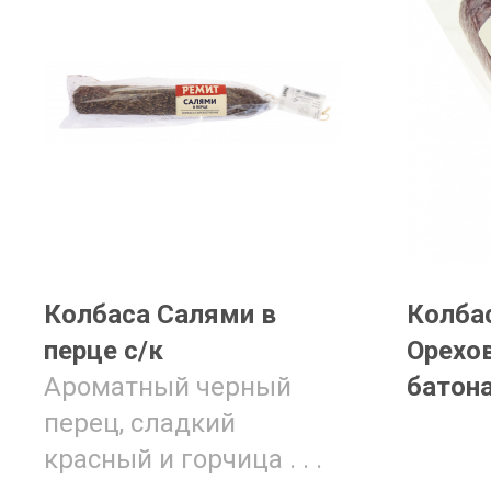
Колбаса Салями в
Колба
перце с/к
Орехов
Ароматный черный
батона
перец, сладкий
красный и горчица . . .