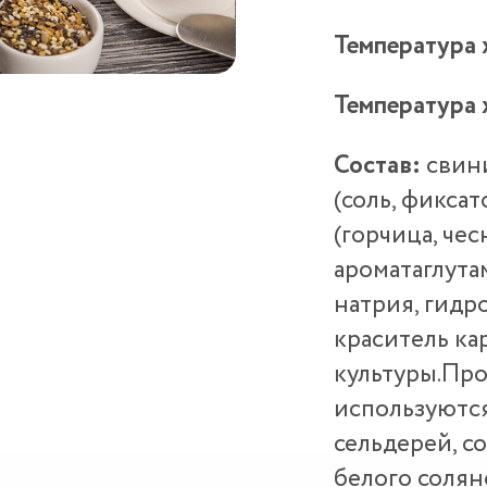
Температура 
Температура 
Состав:
свини
(соль, фикса
(горчица, чес
ароматаглута
натрия, гидро
краситель ка
культуры.Про
используются
сельдерей, с
белого солян