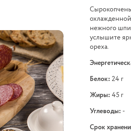
Сырокопчены
охлажденной
нежного шпик
услышите ярк
ореха.
Энергетическ
Белок:
24 г
Жиры:
45 г
Углеводы:
-
Срок хранени