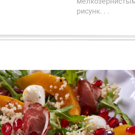
мелкозернисты
рисунк. . .