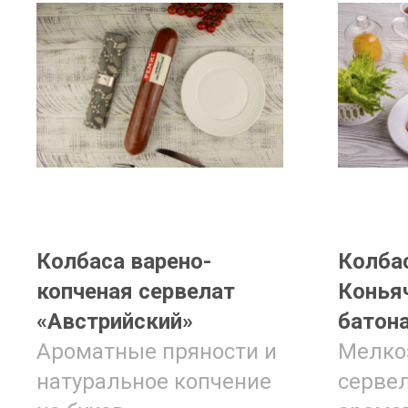
Колбаса варено-
Колба
копченая сервелат
Коньяч
«Австрийский»
батона
Ароматные пряности и
Мелко
натуральное копчение
сервел