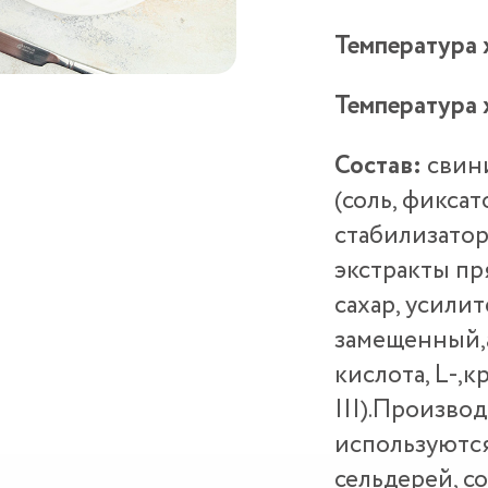
Температура 
Температура 
Состав:
свини
(соль, фикса
стабилизатор
экстракты пр
сахар, усилит
замещенный,
кислота, L-,
III).Произво
используются
сельдерей, со