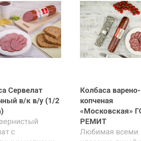
са Сервелат
Колбаса варено-
ный в/к в/у (1/2
копченая
)
«Московская» Г
зернистый
РЕМИТ
ат с
Любимая всеми