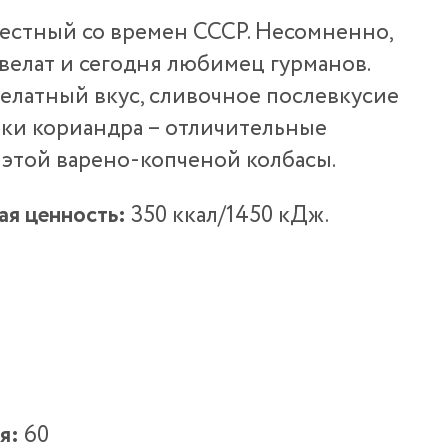
вестный со времен СССР. Несомненно,
елат и сегодня любимец гурманов.
латный вкус, сливочное послевкусие
ки кориандра – отличительные
этой варено-копченой колбасы.
ая ценность:
350 ккал/1450 кДж.
я:
60