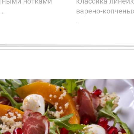
тными нотками
классика линей
. .
варено-копченых 
.