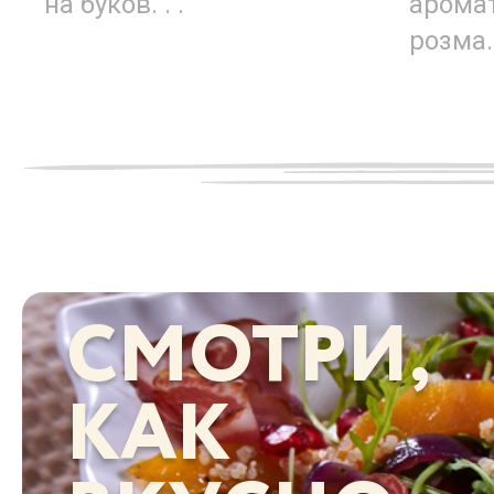
на буков. . .
арома
розма. 
СМОТРИ,
КАК