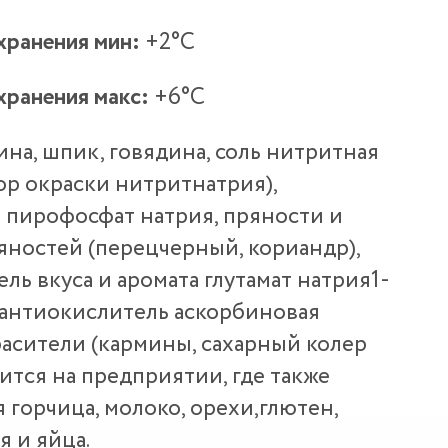
хранения мин:
+2°С
хранения макс:
+6°С
на, шпик, говядина, соль нитритная
тор окраски нитритнатрия),
 пирофосфат натрия, пряности и
яностей (перецчерный, кориандр),
ель вкуса и аромата глутамат натрия1-
антиокислитель аскорбиновая
красители (кармины, сахарный колер
дится на предприятии, где также
 горчица, молоко, орехи,глютен,
я и яйца.