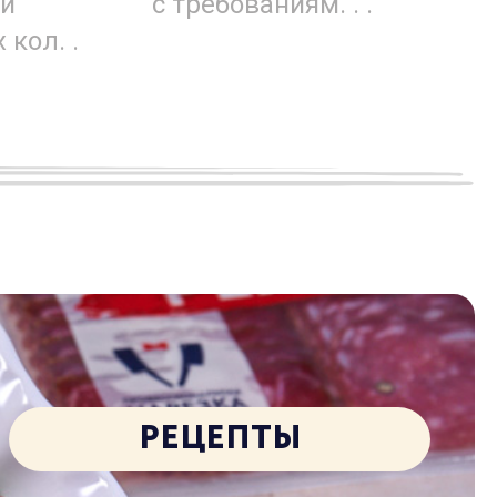
ки
с требованиям. . .
кол. .
РЕЦЕПТЫ