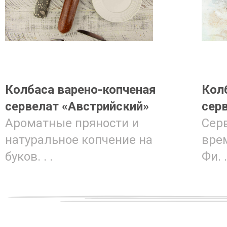
Колбаса варено-копченая
Кол
сервелат «Австрийский»
сер
Ароматные пряности и
Серв
натуральное копчение на
вре
буков. . .
Фи. .